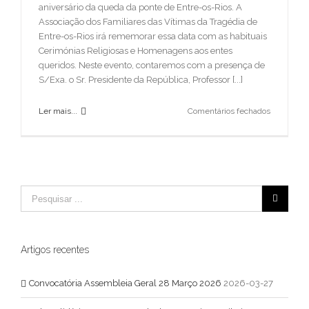
aniversário da queda da ponte de Entre-os-Rios. A
Associação dos Familiares das Vítimas da Tragédia de
Entre-os-Rios irá rememorar essa data com as habituais
A vida foi feita para amarmos e sermos amados. Por este motivo,
Cerimónias Religiosas e Homenagens aos entes
devemos decidir resolutamente que nunca mais nenhuma
queridos. Neste evento, contaremos com a presença de
criança será objeto de rejeição e desamor
S/Exa. o Sr. Presidente da República, Professor [...]
em
Ler mais...
Comentários fechados
Comemora
do
XVI
Aniversári
ARTIGOS RECENTES
da
queda
Convocatória Assembleia Geral 28 Março 2026
da
ponte
Gala Solidária – 25 anos queda da Ponte Hintze Ribeiro
de
Entre-
Artigos recentes
Convocatória Assembleia Geral 27 Novembro 2025
os-
Rios
Convocatória Assembleia Geral 28 Março 2026
2026-03-27
Convocatória Assembleia Geral 31 Maio 2025