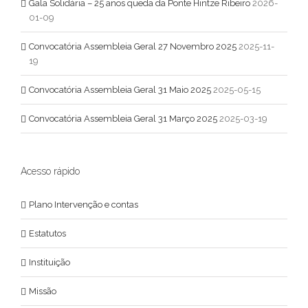
Gala Solidária – 25 anos queda da Ponte Hintze Ribeiro
2026-
Convocatória Assembleia Geral 31 Março 2025
01-09
Convocatória Assembleia Geral 27 Novembro 2025
2025-11-
19
INFORMAÇÃO DE CONTACTO
Convocatória Assembleia Geral 31 Maio 2025
2025-05-15
geral@afvtentreosrios.pt
Telefone: +351 255 766 944
Convocatória Assembleia Geral 31 Março 2025
2025-03-19
Telemóvel: +351 910 543 699
Fax: +351 255 766 955
E-mail:
geral@afvtentreosrios.pt
Acesso rápido
Web:
www.afvtentreosrios.pt
Plano Intervenção e contas
LIVRO DE RECLAMAÇÕES
Estatutos
Reclamações Online
Instituição
Missão