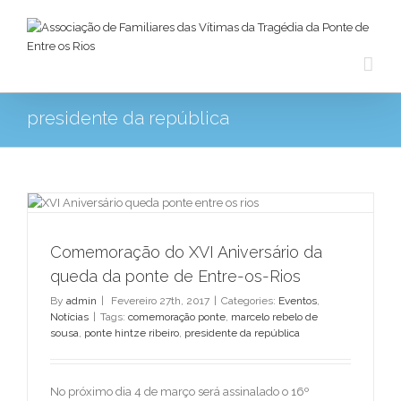
presidente da república
Comemoração do XVI Aniversário da
e
queda da ponte de Entre-os-Rios
By
admin
|
Fevereiro 27th, 2017
|
Categories:
Eventos
,
Notícias
|
Tags:
comemoração ponte
,
marcelo rebelo de
sousa
,
ponte hintze ribeiro
,
presidente da república
No próximo dia 4 de março será assinalado o 16º