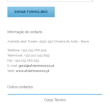
Gala Solidária – 25 anos queda da Ponte Hintze Ribeiro
Convocatória Assembleia Geral 27 Novembro 2025
Convocatória Assembleia Geral 31 Maio 2025
Informação de contacto
Convocatória Assembleia Geral 31 Março 2025
Avenida Jean Tyssen, 4550-592 Oliveira do Arda – Raiva
Telefone: +351 255 766 944
Telemóvel: +351 910 543 699
INFORMAÇÃO DE CONTACTO
Fax: +351 255 766 955
E-mail:
geral@afvtentreosrios.pt
Web:
www.afvtentreosrios.pt
geral@afvtentreosrios.pt
Telefone: +351 255 766 944
Telemóvel: +351 910 543 699
Outros contactos
Fax: +351 255 766 955
E-mail:
geral@afvtentreosrios.pt
Web:
www.afvtentreosrios.pt
Corpo Técnico