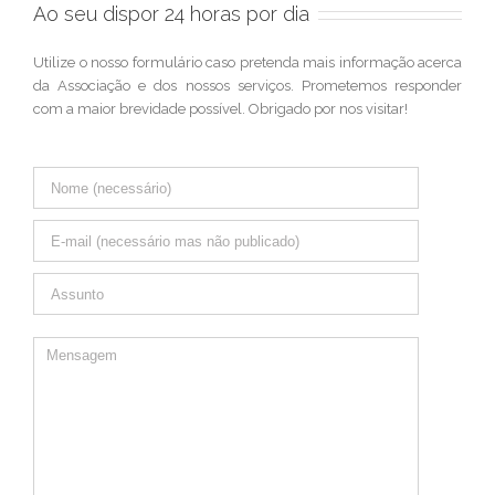
Ao seu dispor 24 horas por dia
Utilize o nosso formulário caso pretenda mais informação acerca
da Associação e dos nossos serviços. Prometemos responder
com a maior brevidade possível. Obrigado por nos visitar!
A vida foi feita para amarmos e sermos amados. Por este motivo,
devemos decidir resolutamente que nunca mais nenhuma
criança será objeto de rejeição e desamor
ARTIGOS RECENTES
Convocatória Assembleia Geral 28 Março 2026