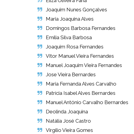
Eliza Oliveira Faria
Joaquim Nunes Gonçalves
Maria Joaquina Alves
Domingos Barbosa Fernandes
Emília Silva Barbosa
Joaquim Rosa Fernandes
Vitor Manuel Vieira Fernandes
Manuel Joaquim Vieira Fernandes
Jose Vieira Bernardes
Maria Fernanda Alves Carvalho
Patrícia Isabel Alves Bernardes
Manuel António Carvalho Bernardes
Deolinda Joaquina
Natália José Castro
A vida foi feita para amarmos e sermos
Virgílio Vieira Gomes
amados. Por este motivo, devemos decidir