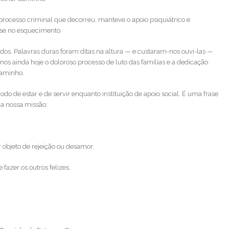
o processo criminal que decorreu, manteve o apoio psiquiátrico e
ARTIGOS RECENTES
ísse no esquecimento.
Convocatória Assembleia Geral 
dos. Palavras duras foram ditas na altura — e custaram-nos ouvi-las —
Março 2026
s ainda hoje o doloroso processo de luto das famílias e a dedicação
caminho.
Gala Solidária – 25 anos queda d
Ponte Hintze Ribeiro
e estar e de servir enquanto instituição de apoio social. É uma frase
 a nossa missão:
Convocatória Assembleia Geral 2
Novembro 2025
Convocatória Assembleia Geral 3
 objeto de rejeição ou desamor.
Maio 2025
 fazer os outros felizes.
Convocatória Assembleia Geral 3
Março 2025