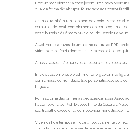
Procuramos oferecer a cada jovem uma nova oportunid
que, de forma tão abrupta, foi retirado aos nossos famil
Criámos também um Gabinete de Apoio Psicossocial, de
comunidade local, complementado por programas de form
aos tribunais e à Câmara Municipal de Castelo Paiva, m
Atualmente, através de uma candidatura ao PRR, prete
vítimas de violência doméstica. Para esse efeito, adqui
A nossa associação nunca esqueceu o motivo pelo qua
Entre os escombros e o sofrimento, ergueram-se figur
com a nossa comunidade. São personalidades cuja co
tragédia.
Por isso, uma das primeiras decisões da nossa Associação
Paulo Teixeira, ao Prof. Dr. José Pinto da Costa e à As
seu trabalho excecional, competência, honestidade inte
Vivemos hoje tempos em que o “politicamente correto
conforta com silêncios: a verdade é, e será sempre, o