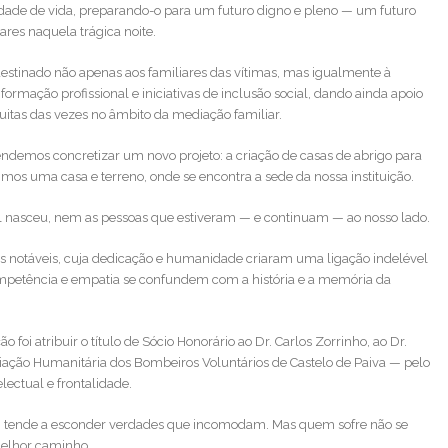
ade de vida, preparando-o para um futuro digno e pleno — um futuro
iares naquela trágica noite.
stinado não apenas aos familiares das vítimas, mas igualmente à
ação profissional e iniciativas de inclusão social, dando ainda apoio
uitas das vezes no âmbito da mediação familiar.
ndemos concretizar um novo projeto: a criação de casas de abrigo para
rimos uma casa e terreno, onde se encontra a sede da nossa instituição.
l nasceu, nem as pessoas que estiveram — e continuam — ao nosso lado.
as notáveis, cuja dedicação e humanidade criaram uma ligação indelével
mpetência e empatia se confundem com a história e a memória da
 foi atribuir o título de Sócio Honorário ao Dr. Carlos Zorrinho, ao Dr.
sociação Humanitária dos Bombeiros Voluntários de Castelo de Paiva — pelo
lectual e frontalidade.
” tende a esconder verdades que incomodam. Mas quem sofre não se
 melhor caminho.