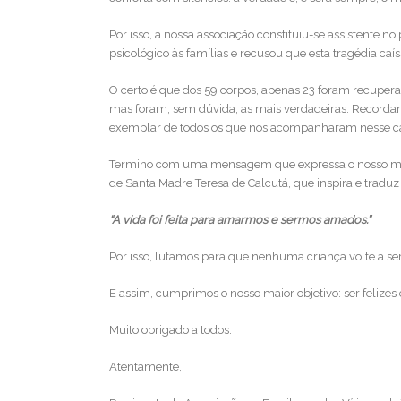
Por isso, a nossa associação constituiu-se assistente n
psicológico às famílias e recusou que esta tragédia ca
A vida foi feita para amarmos e sermos
amados. Por este motivo, devemos decidir
O certo é que dos 59 corpos, apenas 23 foram recupera
resolutamente que nunca mais nenhuma
mas foram, sem dúvida, as mais verdadeiras. Recordamo
criança será objeto de rejeição e desamor
exemplar de todos os que nos acompanharam nesse 
Termino com uma mensagem que expressa o nosso modo d
de Santa Madre Teresa de Calcutá, que inspira e traduz
“A vida foi feita para amarmos e sermos amados.”
Por isso, lutamos para que nenhuma criança volte a ser
E assim, cumprimos o nosso maior objetivo: ser felizes e
Muito obrigado a todos.
Atentamente,