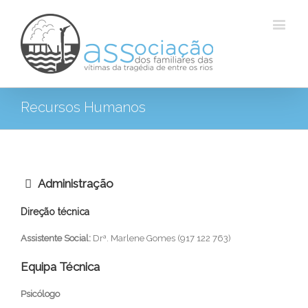
Recursos Humanos
Administração
Direção técnica
A vida foi feita para amarmos e sermos amados. Por este motivo,
Assistente Social:
Drª. Marlene Gomes (917 122 763)
devemos decidir resolutamente que nunca mais nenhuma
criança será objeto de rejeição e desamor
Equipa Técnica
Psicólogo