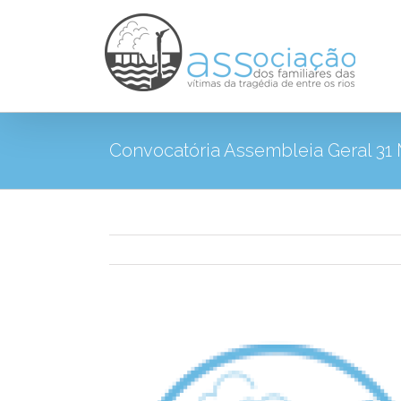
Convocatória Assembleia Geral 31
View
Larger
Image