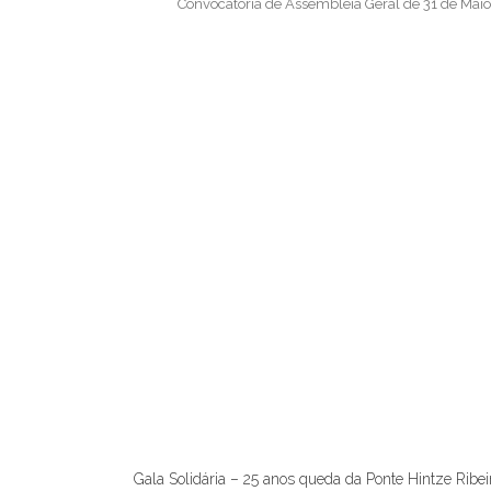
Convocatória de Assembleia Geral de 31 de Mai
A vida foi feita para amarmos e sermos
Gala Solidária – 25 anos queda da Ponte Hintze Ribei