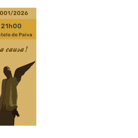
INFORMAÇÃO DE CONTACTO
28
geral@afvtentreosrios.pt