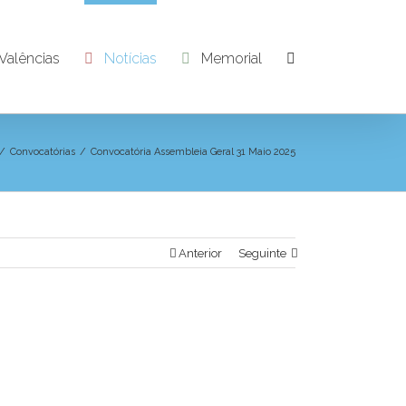
Valências
Notícias
Memorial
/
Convocatórias
/
Convocatória Assembleia Geral 31 Maio 2025
Anterior
Seguinte